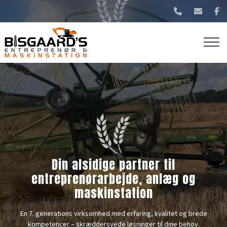
Gå
til
hovedindhold
Din alsidige partner til
entreprenørarbejde, anlæg og
maskinstation
En 7. generations virksomhed med erfaring, kvalitet og brede
kompetencer – skræddersyede løsninger til dine behov.