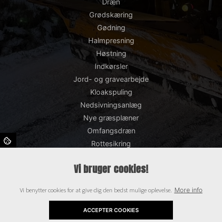
Dræn
Grødskæring
Gødning
Halmpresning
Høstning
Indkørsler
Jord- og gravearbejde
Kloakspuling
Nedsivningsanlæg
Nye græsplæner
Omfangsdræn
Rottesikring
Snerydning og saltning
Vi bruger cookies!
Støttemure
Såning
Vi benytter cookies for at give dig den bedst mulige oplevelse.
More info
TV-inspektion
Terrasser
ACCEPTER COOKIES