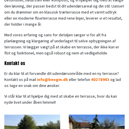
betonfliser, natursten eller komposit, og vi hjælper dig med at vælge
den løsning, der passer bedst til dit udendørsareal og din stil. Uanset
om du drømmer om en klassisk træterrasse med et varmt udtryk
eller en moderne fliseterrasse med rene linjer, leverer vi et resultat,
der holder i mange år.
Med vores erfaring og sans for detaljen sørger vi for alt fra
planlægning og klargøring af underlaget til selve opbygningen af
terrassen. Vi lægger vægt på at skabe en terrasse, der ikke kun er
flot og funktionel, men også robust og nem at vedligeholde.
Kontakt os
Er du klar til at forvandle dit udendørsområde med en ny terrasse?
Kontakt os på mail
info@beogm.dk
eller telefon
40278983
og lad
os tage en snak om dine ønsker.
Vi står klar til at hjælpe dig med at skabe en terrasse, hvor du kan
nyde livet under åben himmel!