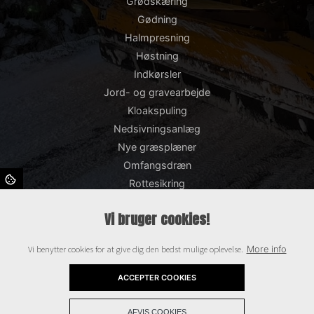
Grødskæring
Gødning
Halmpresning
Høstning
Indkørsler
Jord- og gravearbejde
Kloakspuling
Nedsivningsanlæg
Nye græsplæner
Omfangsdræn
Rottesikring
Snerydning og saltning
Vi bruger cookies!
Støttemure
Såning
Vi benytter cookies for at give dig den bedst mulige oplevelse.
More info
TV-inspektion
Terrasser
ACCEPTER COOKIES
+
Copyright © 2026 - Bisgaards Entreprenør og Maskinstation ApS
, CVR
AFVIS COOKIES