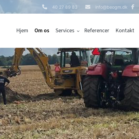
40 27 89 83
info@beogm.dk
Hjem
Om os
Services
Referencer
Kontakt