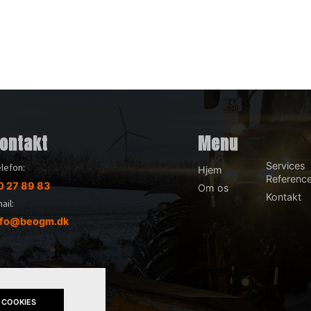
ontakt
Menu
Services
lefon:
Hjem
Referenc
0 27 89 83
Om os
Kontakt
ail:
nfo@beogm.dk
 COOKIES