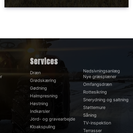
Services
Nedsivningsanlæg
Dræn
er
Nye græsplæner
Grødskæring
Omfangsdræn
Gødning
Rottesikring
Halmpresning
Snerydning og saltning
Høstning
Støttemure
Indkørsler
Såning
Jord- og gravearbejde
TV-inspektion
Kloakspuling
Terrasser