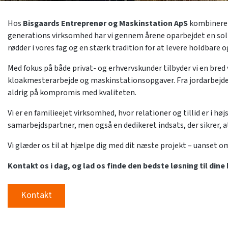
Hos
Bisgaards Entreprenør og Maskinstation ApS
kombinerer v
generations virksomhed har vi gennem årene oparbejdet en solid
rødder i vores fag og en stærk tradition for at levere holdbare 
Med fokus på både privat- og erhvervskunder tilbyder vi en bred 
kloakmesterarbejde og maskinstationsopgaver. Fra jordarbejde o
aldrig på kompromis med kvaliteten.
Vi er en familieejet virksomhed, hvor relationer og tillid er i hø
samarbejdspartner, men også en dedikeret indsats, der sikrer, 
Vi glæder os til at hjælpe dig med dit næste projekt – uanset om
Kontakt os i dag, og lad os finde den bedste løsning til dine
Kontakt