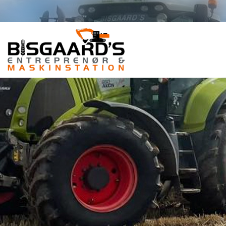
Gå
til
hovedindhold