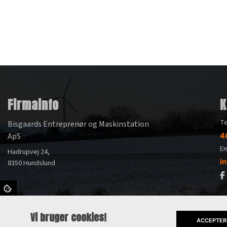
Firmainfo
K
Te
Bisgaards Entreprenør og Maskinstation
ApS
4
Em
Hadrupvej 24,
i
8350 Hundslund
Vi bruger cookies!
ACCEPTER