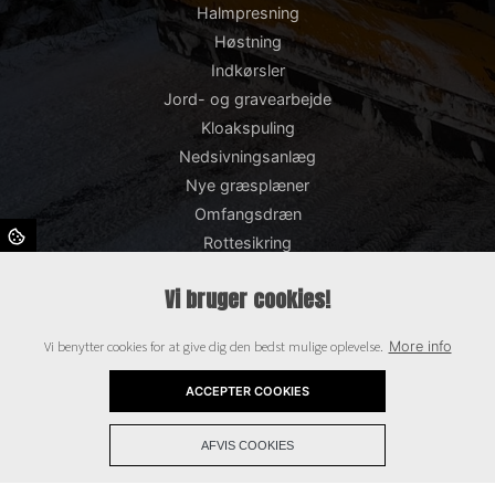
Halmpresning
Høstning
Indkørsler
Jord- og gravearbejde
Kloakspuling
Nedsivningsanlæg
Nye græsplæner
Omfangsdræn
Rottesikring
Snerydning og saltning
Vi bruger cookies!
Støttemure
Såning
Vi benytter cookies for at give dig den bedst mulige oplevelse.
More info
TV-inspektion
Terrasser
ACCEPTER COOKIES
+
Copyright © 2026 - Bisgaards Entreprenør og Maskinstation ApS
, CVR
AFVIS COOKIES
43587013