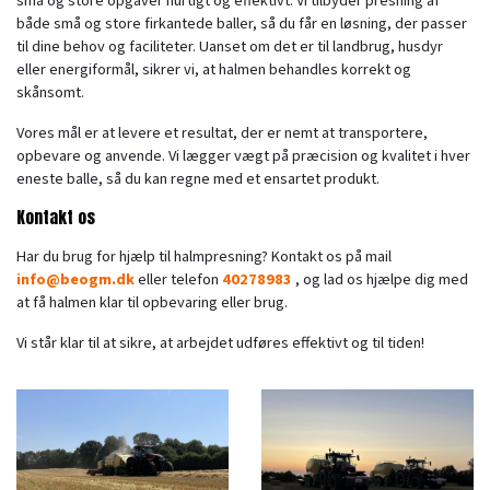
små og store opgaver hurtigt og effektivt. Vi tilbyder presning af
både små og store firkantede baller, så du får en løsning, der passer
til dine behov og faciliteter. Uanset om det er til landbrug, husdyr
eller energiformål, sikrer vi, at halmen behandles korrekt og
skånsomt.
Vores mål er at levere et resultat, der er nemt at transportere,
opbevare og anvende. Vi lægger vægt på præcision og kvalitet i hver
eneste balle, så du kan regne med et ensartet produkt.
Kontakt os
Har du brug for hjælp til halmpresning? Kontakt os på mail
info@beogm.dk
eller telefon
40278983
, og lad os hjælpe dig med
at få halmen klar til opbevaring eller brug.
Vi står klar til at sikre, at arbejdet udføres effektivt og til tiden!