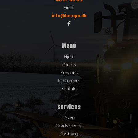
Email:
info@beogm.dk
Menu
Hjem
Om os
Services
Referencer
Kontakt
Services
Dræn
Grødskæring
Gødning