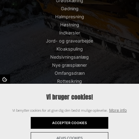
Grødskæring
Gødning
Halmpresning
Høstning
Indkørsler
Jord- og gravearbejde
Kloakspuling
Nedsivningsanlæg
Nye græsplæner
Omfangsdræn
Rottesikring
Snerydning og saltning
Vi bruger cookies!
Støttemure
Såning
Vi benytter cookies for at give dig den bedst mulige oplevelse.
More info
TV-inspektion
Terrasser
ACCEPTER COOKIES
+
Copyright © 2026 - Bisgaards Entreprenør og Maskinstation ApS
, CVR
AFVIS COOKIES