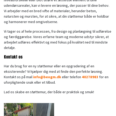
niveauforskelle eller blot tilføre et æstetisk element til dine
udendørsarealer, kan vi levere en løsning, der passer til dine behov.
Vi arbejder med en bred vifte af materialer, herunder beton,
natursten og mursten, for at sikre, at din støttemur både er holdbar
og harmonerer med omgivelserne.
Vi tager os af hele processen, fra design og planlægning til udførelse
og færdiggørelse. Vores erfarne team og moderne udstyr sikrer, at
arbejdet udføres effektivt og med fokus på kvalitet ned til mindste
detalje.
Kontakt os
Har du brug for en ny støttemur eller en opgradering af en
eksisterende? Vi hjælper dig med at finde den perfekte løsning.
Kontakt os på mail
info@beogm.dk
eller telefon
40278983
for en
uforpligtende snak eller et tilbud.
Lad os skabe en støttemur, der både er praktisk og smuk!