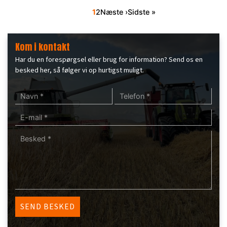
Sideinddeling
Side
1
Side
2
Næste
Næste ›
Sidste
Sidste »
side
side
Kom i kontakt
Har du en forespørgsel eller brug for information? Send os en
besked her, så følger vi op hurtigst muligt.