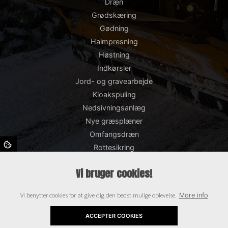
Dræn
Grødskæring
Gødning
Halmpresning
Høstning
Indkørsler
Jord- og gravearbejde
Kloakspuling
Nedsivningsanlæg
Nye græsplæner
Omfangsdræn
Rottesikring
Snerydning og saltning
Vi bruger cookies!
Støttemure
Såning
Vi benytter cookies for at give dig den bedst mulige oplevelse.
More info
TV-inspektion
Terrasser
ACCEPTER COOKIES