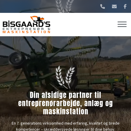
Gå
til
hovedindhold
Din alsidige partner til
entreprenørarbejde, anlæg og
maskinstation
En 7. generations virksomhed med erfaring, kvalitet og brede
kompetencer – skræddersyede løsninger til dine behov.