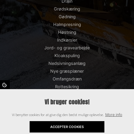
Dræn
Grødskæring
Gødning
Halmpresning
Høstning
Indkørsler
Jord- og gravearbejde
Kloakspuling
Nedsivningsanlæg
Nye græsplæner
Omfangsdræn
Rottesikring
Snerydning og saltning
Vi bruger cookies!
Støttemure
Såning
Vi benytter cookies for at give dig den bedst mulige oplevelse.
More info
TV-inspektion
Terrasser
ACCEPTER COOKIES