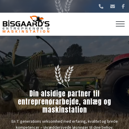
Gå
til
hovedindhold
Din alsidige partner til
entreprenørarbejde, anlæg og
maskinstation
En 7. generations virksomhed med erfaring, kvalitet og brede
kompetencer – skræddersyede løsninger til dine behov.